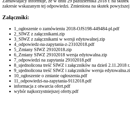
Zamawiajacy informuje, że w dniu 29 października 2018 r. na skutek 
zakresie wskazanym tej odpowiedzi. Zmieniona na skutek powyższej 
Załączniki:
1_ogłoszenie o zamówieniu 2018-OJS198-449484-pl.pdf
2_SIWZ z załącznikami.zip
3_SIWZ z załącznikami w wersji edytowalnej.zip
4_odpowiedz-na-zapytania-z-23102018.pdf
5_Zmiany SIWZ 29102018.zip
6_Zmiany SIWZ 29102018 wersja edytowalna.zip
7_odpowiedzi na zapytania 29102018.pdf
8_ujednolicona treść SIWZ i załączników na dzień 2.11.2018 r
9_ujednolicona treść SIWZ i załączników wersja edytowalna.z
10_ogłoszenie o zmianie ogłoszenia.pdf
11_odpowiedzi-na-zapytania-9112018.pdf
informacja z otwarcia ofert.pdf
wybór najkorzystniejszej oferty.pdf