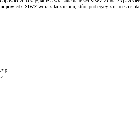
odpowiedzi na zapytanie o wyjaśnienie treści SIWZ z dnia 23 paździer
odpowiedzi SIWZ wraz załacznikami, które podlegały zmianie została
..zip
ip