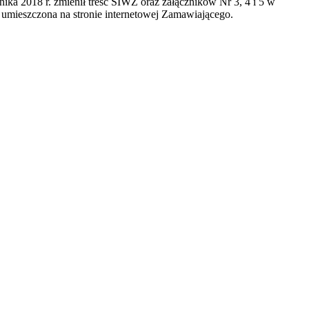
nika 2018 r. zmienił treść SIWZ oraz załączników Nr 3, 4 i 5 w
 umieszczona na stronie internetowej Zamawiającego.