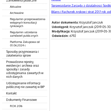
Zamówienia publiczne
Sprawozdanie Zarządu z dzialalnosci Spolki
Aktualne
Bilans i Rachunek zyskow i strat 2017 rok .pd
Archiwalne
Regulamin przeprowadzenia
Autor dokumentu:
Krzysztof Janczuk
wstępnych konsultacji
rynkowych
Udostępnił:
Krzysztof Janczuk (2019-05-30,
Modyfikacja:
Krzysztof Janczuk (2019-05-30
Regulamin udzielania
zamówień publicznych
Odwiedzin:
6792
Platforma Zakupowa od
01.06.2024 r.
Sposoby przyjmowania i
załatwiania spraw
Prowadzone rejestry,
ewidencje i archiwa oraz
sposoby i zasady
udostępniania zawartych w
nich danych
Udostępnianie informacji
publicznej nie zawartej w BIP
Kontakt
Dokumenty Finansowe
ROK 2016