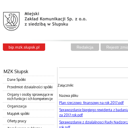
bip.mzk.slupsk.pl
Redakcja
Rejestr zmi
MZK Słupsk
Dane Spółki
Załączniki:
Przedmiot działalności spółki
Organy i osoby sprawujące w
Nazwa pliku
nich funkcje i ich kompetencje
Plan rzeczowo_finansowy na rok 2017.pdf
Organizacja
Sprawozdanie biegłego rewidenta z badan
Majątek spółki
za 2017 rok.pdf
Oferty pracy
Sprawozdanie z dzialalnosci Rady Nadzorc
rok.pdf