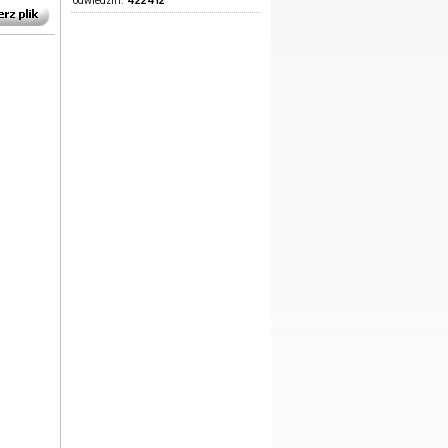
422412
odwiedzin: