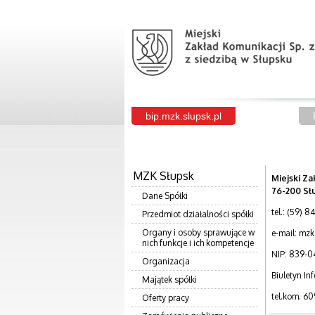
bip.mzk.slupsk.pl
MZK Słupsk
Miejski Za
76-200 Sł
Dane Spółki
tel.: (59) 
Przedmiot działalności spółki
Organy i osoby sprawujące w
e-mail: mz
nich funkcje i ich kompetencje
NIP: 839-0
Organizacja
Biuletyn In
Majątek spółki
tel.kom. 60
Oferty pracy