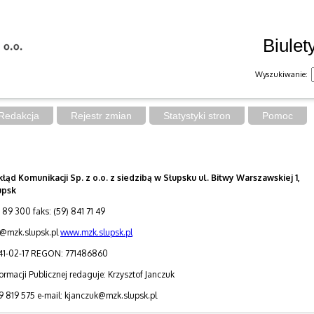
Biulet
Wyszukiwanie:
Redakcja
Rejestr zmian
Statystyki stron
Pomoc
kłąd Komunikacji Sp. z o.o. z siedzibą w Słupsku ul. Bitwy Warszawskiej 1,
upsk
84 89 300 faks: (59) 841 71 49
k@mzk.slupsk.pl
www.mzk.slupsk.pl
41-02-17 REGON: 771486860
formacji Publicznej redaguje: Krzysztof Janczuk
9 819 575 e-mail: kjanczuk@mzk.slupsk.pl