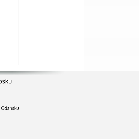
upsku
w Gdansku