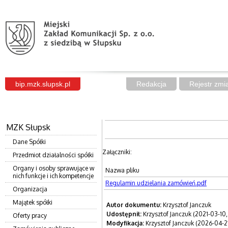
bip.mzk.slupsk.pl
Redakcja
Rejestr zmi
MZK Słupsk
Dane Spółki
Załączniki:
Przedmiot działalności spółki
Organy i osoby sprawujące w
Nazwa pliku
nich funkcje i ich kompetencje
Regulamin udzielania zamówień.pdf
Organizacja
Majątek spółki
Autor dokumentu:
Krzysztof Janczuk
Udostępnił:
Krzysztof Janczuk (2021-03-10,
Oferty pracy
Modyfikacja:
Krzysztof Janczuk (2026-04-21